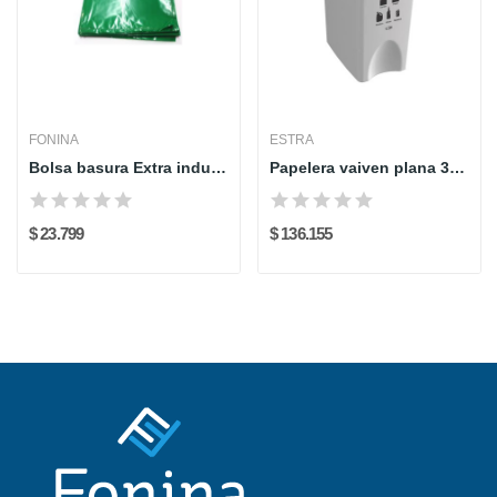
FONINA
ESTRA
Bolsa basura Extra industrial verde Fonina...
Papelera vaiven plana 35l blanco-reciclaje...
$ 23.799
$ 136.155