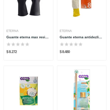
ETERNA
ETERNA
Guante eterna max resis duralon negro cal 35
Guante eterna antidezlizante maximo agarre
$ 8.272
$ 8.480