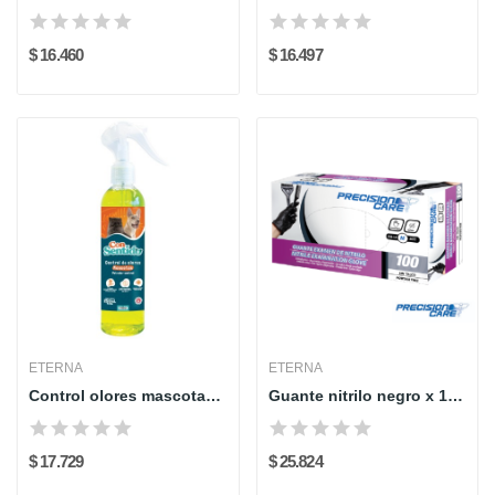
$ 16.460
$ 16.497
ETERNA
ETERNA
Control olores mascotas - 250 ml - Eterna
Guante nitrilo negro x 100 und
$ 17.729
$ 25.824