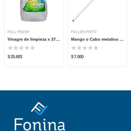
FULL FRESH
FULLER PINTO
Vinagre de limpieza x 3785 ml full fresh
Mango o Cabo metalico - Blanco- 120 cm - FULLER...
$ 25.683
$ 7.000