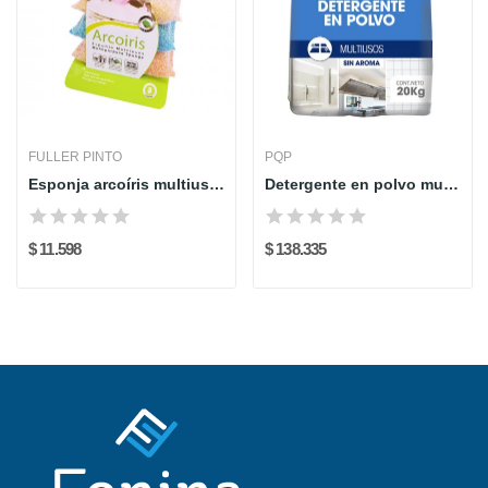
FULLER PINTO
PQP
Esponja arcoíris multiuso x3 - FULLER PINTO
Detergente en polvo multiusos sin aroma 20kg PQP
$ 11.598
$ 138.335