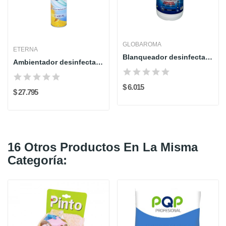
GLOBAROMA
ETERNA
Blanqueador desinfectante hipoclorito x 2000 ml...
Ambientador desinfectante en Aerosol Oceánico x...
$ 6.015
$ 27.795
16 Otros Productos En La Misma
Categoría: