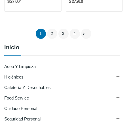
$ 27.084
$ 27.910

1
2
3
4
Inicio

Aseo Y Limpieza

Higiénicos

Cafetería Y Desechables

Food Service

Cuidado Personal

Seguridad Personal