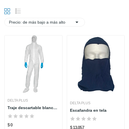

Precio: de más bajo a más alto
DELTA PLUS
DELTA PLUS
Traje descartable blanco DT115 - Delta
Escafandra en tela
$ 0
$ 13.057