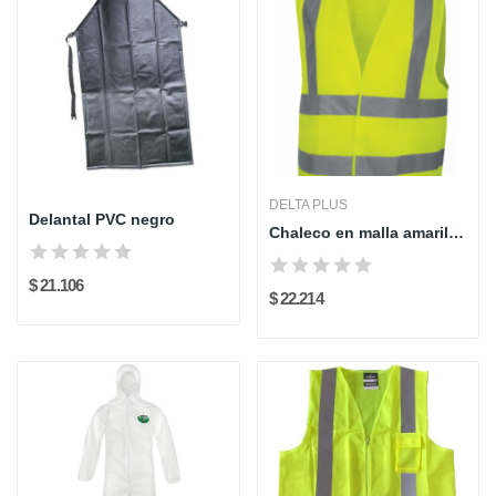
DELTA PLUS
Delantal PVC negro
Chaleco en malla amarillo fluo cierre velcro...
$ 21.106
$ 22.214