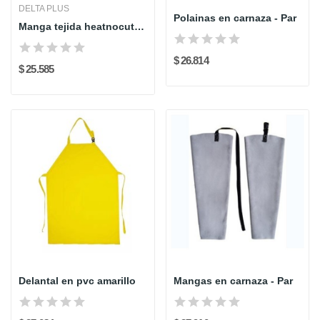
DELTA PLUS
Polainas en carnaza - Par
Manga tejida heatnocut nivel 5 - 45 cm...
$ 26.814
$ 25.585
Delantal en pvc amarillo
Mangas en carnaza - Par