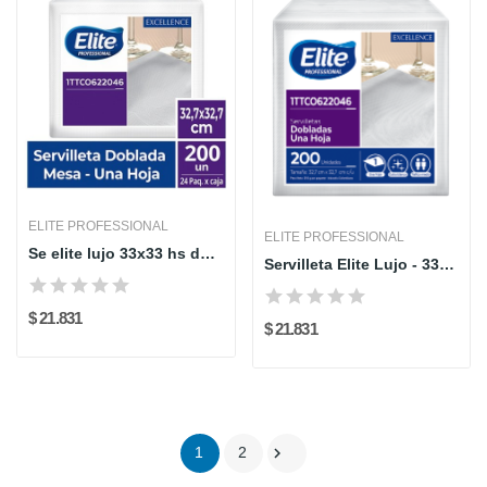
ELITE PROFESSIONAL
ELITE PROFESSIONAL
Se elite lujo 33x33 hs doblada x 200und...
Servilleta Elite Lujo - 33x33cm - 200 unidades...
$ 21.831
$ 21.831

1
2