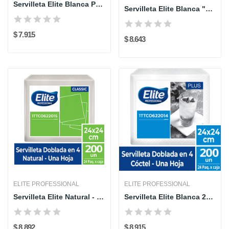
Servilleta Elite Blanca Partida
Servilleta Elite Blanca "Una a Una" intefoliada...
$ 7.915
$ 8.643
ELITE PROFESSIONAL
ELITE PROFESSIONAL
Servilleta Elite Natural - HS - 24 x 24 cm -...
Servilleta Elite Blanca 24x24 cm por 200 unidades
$ 8.892
$ 8.915