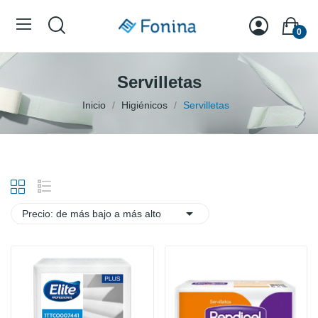
0
Servilletas
Inicio
Higiénicos
Servilletas

Precio: de más bajo a más alto