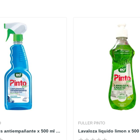
O
FULLER PINTO
limpia vidrios antiempañante x 500 ml con spray...
Lavaloza liquido limon x 500 