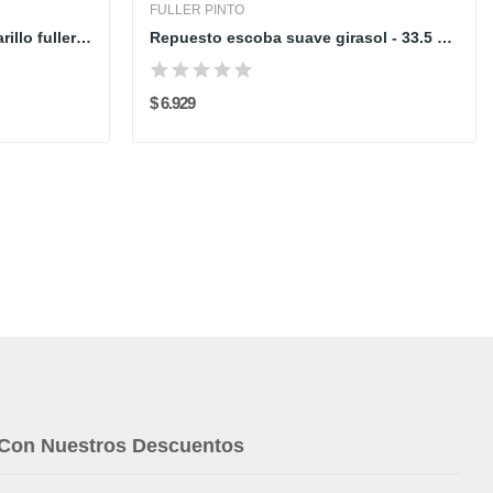
FULLER PINTO
Guante domestico cal 15 amarillo fuller talla 9
Repuesto escoba suave girasol - 33.5 cm -...
$ 6.929
 Con Nuestros Descuentos