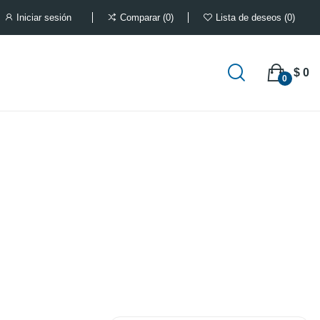
Iniciar sesión
Comparar
0
Lista de deseos
0
$ 0
0