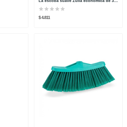
La escoba suave Zulia económica de 33.5 cm de...
$ 4.811