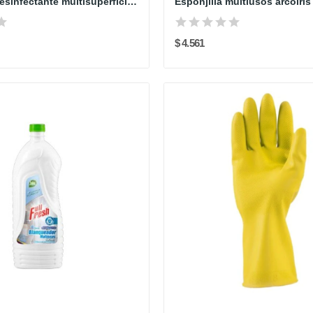
Limpiador desinfectante multisuperficies floral...
Esponjilla multiusos arcoiris
$ 4.561