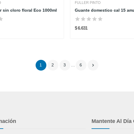
O
FULLER PINTO
 sin cloro floral Eco 1000ml
$ 6.631

1
2
3
…
6
mación
Mantente Al Día