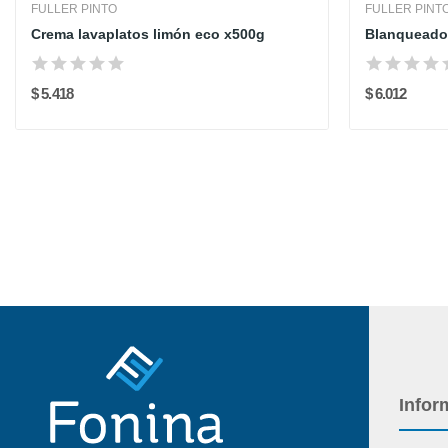
FULLER PINTO
FULLER PINT
Crema lavaplatos limón eco x500g
Blanqueador
$ 5.418
$ 6.012
Infor