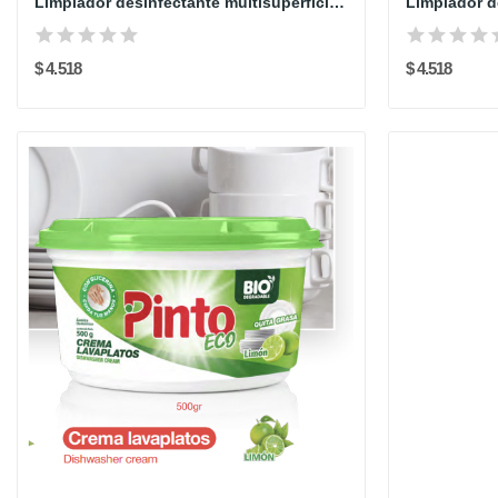
Limpiador desinfectante multisuperficies...
$ 4.518
$ 4.518