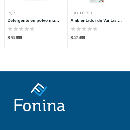
PQP
FULL FRESH
Detergente en polvo multiusos PQP Free - 20 kg
Ambientador de Varitas x2 - FULL FRESH
$ 94.669
$ 42.489