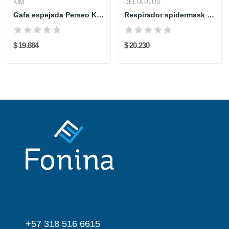
KIM
DELTA PLUS
Gafa espejada Perseo KIM AL078
Respirador spidermask ffp2w con 5 mallas...
$ 19.884
$ 20.230
+57 318 516 6615