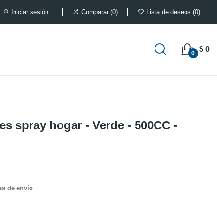
Iniciar sesión
Comparar
0
Lista de deseos
0
$ 0
0
es spray hogar - Verde - 500CC -
as de envío