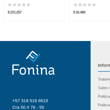
$ 231.257
$ 16.460
Infor
Tratami
Sobre 
Polític
+57 318 516 6615
Polític
Cra 50 # 76 - 55