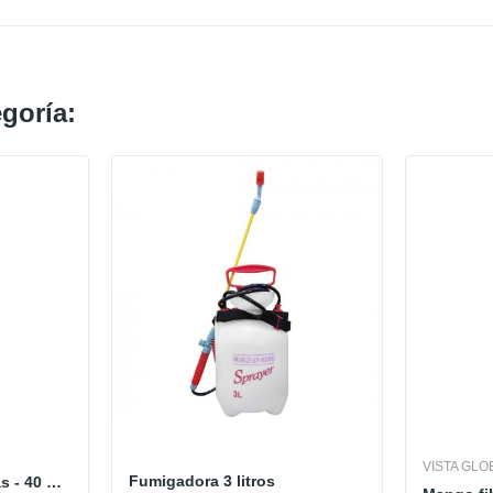
goría:
VISTA GLO
Fumigadora 3 litros
Ambientador de Varitas - 40 ML X 1 - Lima...