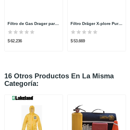
Filtro de Gas Drager para Vapores Orgánicos...
Filtro Dräger X-plore Pure P100 Odour (2 und)
$ 62.236
$ 53.669
16 Otros Productos En La Misma
Categoría: