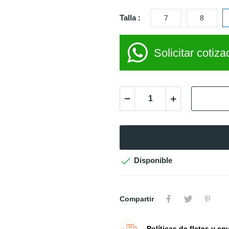
Talla :
7
8
Solicitar cotiza

Disponible
Compartir
Políticas de fletes y en