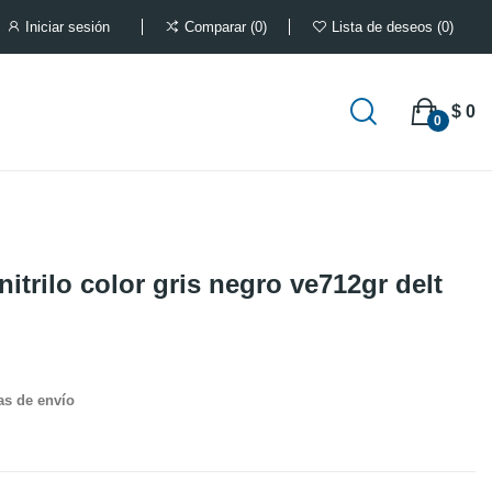
Iniciar sesión
Comparar
0
Lista de deseos
0
$ 0
0
nitrilo color gris negro ve712gr delt
as de envío