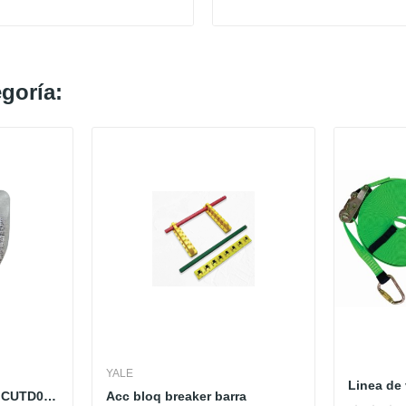
goría:
YALE
Guante anticorte VENICUTD08 - Poliuretano - DELTA
Acc bloq breaker barra