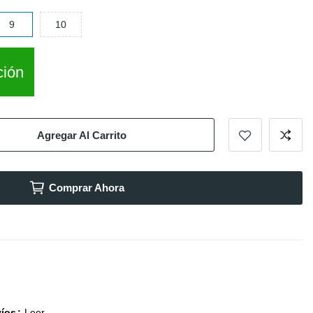
9
10
ción
Agregar Al Carrito
Comprar Ahora
víos
Leer