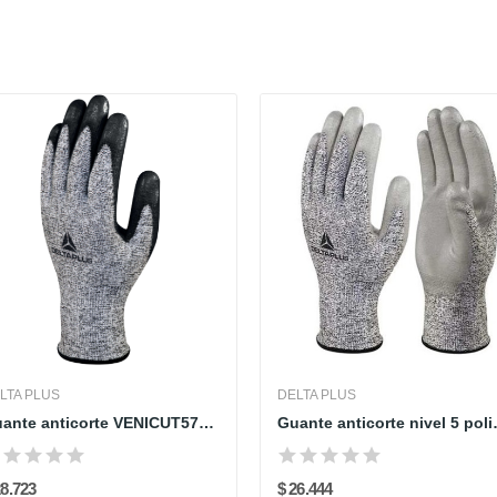
LTA PLUS
DELTA PLUS
Guante anticorte VENICUT57G3 - Nitrilo en palma...
Guante antico
28.723
$ 26.444