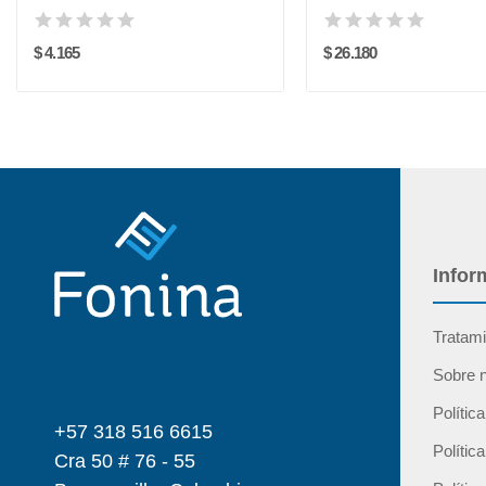
$ 4.165
$ 26.180
Infor
Tratami
Sobre 
Polític
+57 318 516 6615
Polític
Cra 50 # 76 - 55