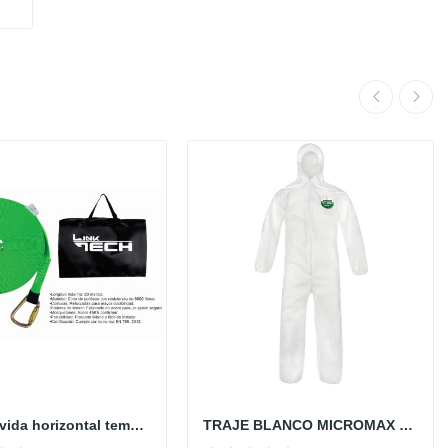
Linea de vida horizontal temporal portátil x 20...
TRAJE BLANCO MICROMAX MNSA428 LAKELAND