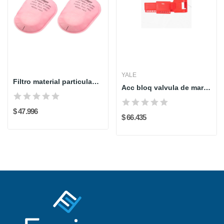
YALE
Filtro material particulado pure p100 draeger
Acc bloq valvula de mariposa
$ 47.996
$ 66.435