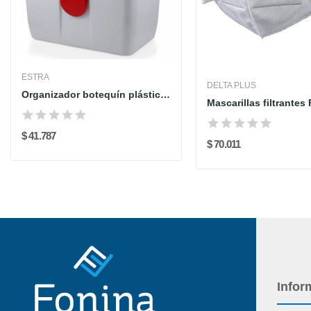
ESTRA
DELTA PLUS
Organizador botequín plástico estra sin insumos
$ 41.787
$ 70.011
Infor