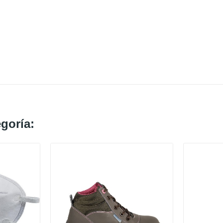
goría: