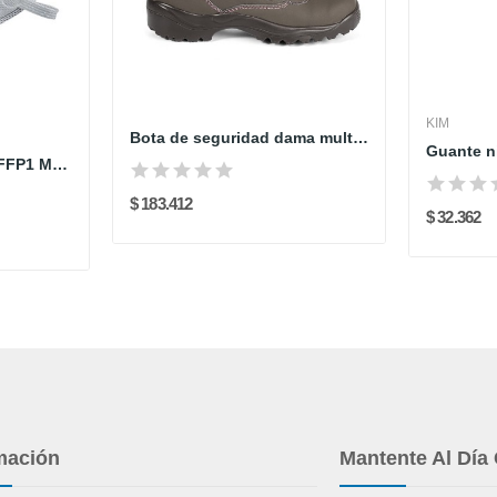
KIM
Bota de seguridad dama multinal café
Mascarillas filtrantes FFP1 M1195B Delta Plus x...
$ 183.412
$ 32.362
mación
Mantente Al Día