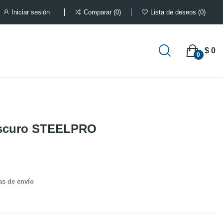
Iniciar sesión
Comparar
0
Lista de deseos
0
$ 0
0
oscuro STEELPRO
as de envío