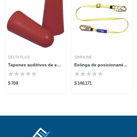
DELTA PLUS
SWINLINE
Tapones auditivos de espuma x1 par (36-39 dB)...
Eslinga de posicionamiento regulable en cinta...
$ 708
$ 146.171