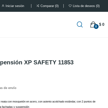
Iniciar sesión
Comparar
0
Lista de deseos
0
$ 0
0
uspensión XP SAFETY 11853
as de envío
n reata con mosquetón en acero, con asiento acolchado estándar, con 2 puntos de
za fachadas y suspensión