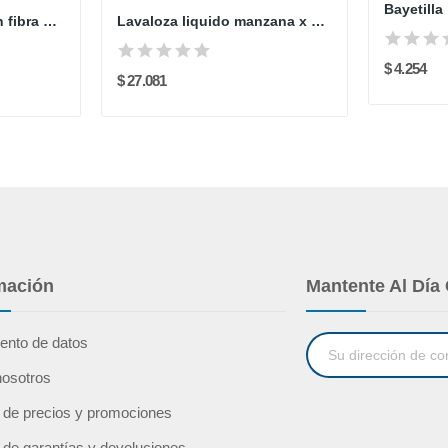
Cabo porta mechas en fibra de vidrio para mopas...
Lavaloza liquido manzana x 2000 ml ref 145439...
$ 4.254
$ 27.081
mación
Mantente Al Día
ento de datos
nosotros
a de precios y promociones
a de garantías y devoluciones