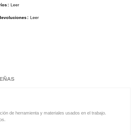
víos
Leer
 devoluciones
Leer
EÑAS
ación de herramienta y materiales usados en el trabajo.
os.