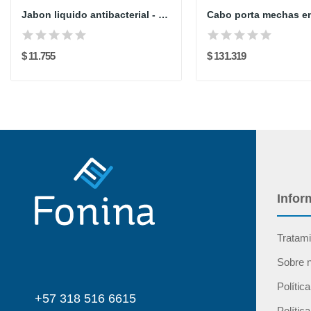
Jabon liquido antibacterial - Frutos rojos - x...
$ 11.755
$ 131.319
Infor
Tratami
Sobre 
Polític
+57 318 516 6615
Polític