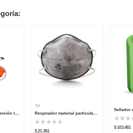
goría:
3M
Sellador
Protector auditivo inserción tres membranas con...
Respirador material particulado 8247 3M x UND
$ 103.461
$ 21.361