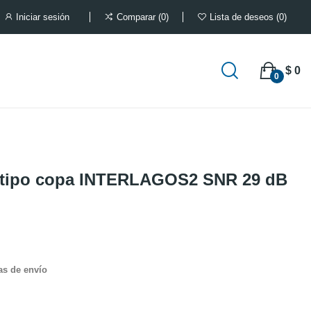
Iniciar sesión
Comparar
0
Lista de deseos
0
$ 0
0
o tipo copa INTERLAGOS2 SNR 29 dB
as de envío