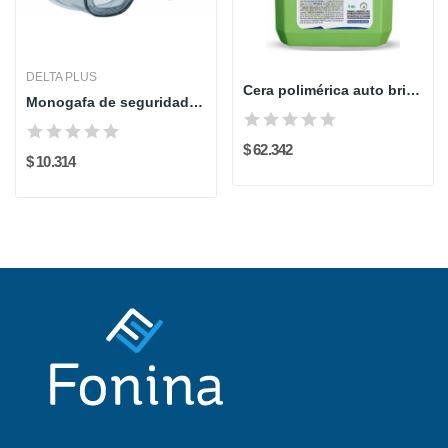
DELTA PLUS
Cera polimérica auto brillante x galón TEKNO
Monogafa de seguridad muria lente claro...
$ 62.342
$ 10.314