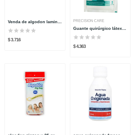
PRECISION CARE
Venda de algodon laminado 5x5
Guante quirúrgico látex esteril T. 8 x 1 par...
$ 3.716
$ 4.363