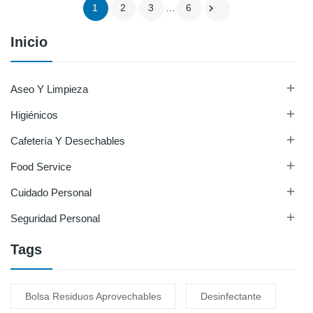

1
2
3
…
6
Inicio

Aseo Y Limpieza

Higiénicos

Cafetería Y Desechables

Food Service

Cuidado Personal

Seguridad Personal
Tags
Bolsa Residuos Aprovechables
Desinfectante