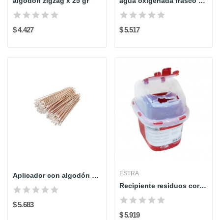
algodon zigzag x 25 gr
agua oxigenada frasco 120 ml
$ 4.427
$ 5.517
ESTRA
Aplicador con algodón paq x 100
Recipiente residuos cortopunzantes 0.5L
$ 5.683
$ 5.919