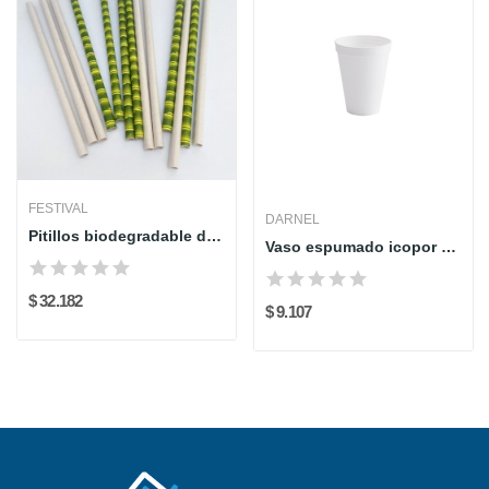
FESTIVAL
DARNEL
Pitillos biodegradable diseño cañita Paq x 200...
Vaso espumado icopor 14 oz paq x 20 und Darnel
$ 32.182
$ 9.107