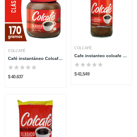
COLCAFÉ
COLCAFÉ
Cafe instanteo colcafe clasico x 250 gr
Café instantáneo Colcafé 170gr
$ 41.549
$ 40.637