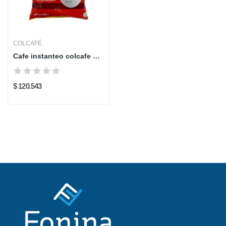
COLCAFÉ
Cafe instanteo colcafe clasico bolsa x 500 gr
$ 120.543