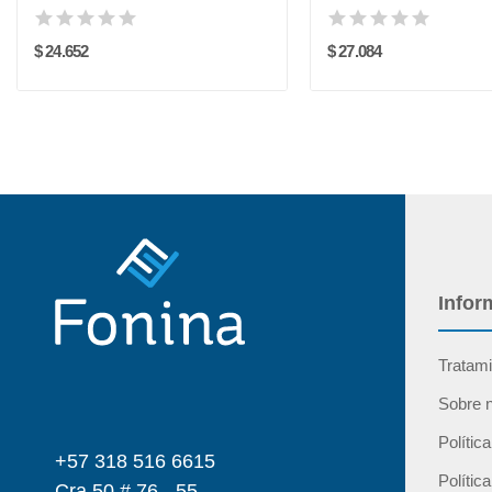
$ 24.652
$ 27.084
Infor
Tratami
Sobre 
Polític
+57 318 516 6615
Polític
Cra 50 # 76 - 55