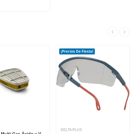
¡Precios De Fiesta!
DELTA PLUS
Cartucho Multi Gas Ácido y Vapores Orgánico...