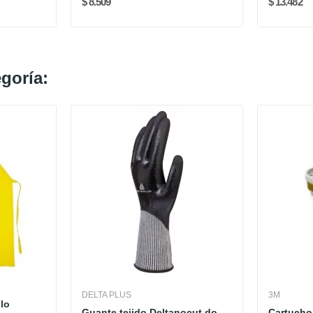
$ 8.509
$ 13.482
goría:
DELTA PLUS
3M
llo
Guante tejido Deltanocut doble impregnación de...