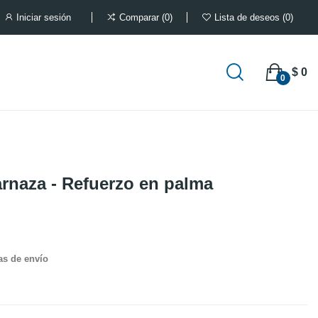
Iniciar sesión
Comparar
0
Lista de deseos
0
$ 0
0
arnaza - Refuerzo en palma
as de envío