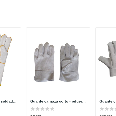
Guante Carnaza 17cm soldador dulce abrigo
Guante carnaza corto - refuerzo interno en palma