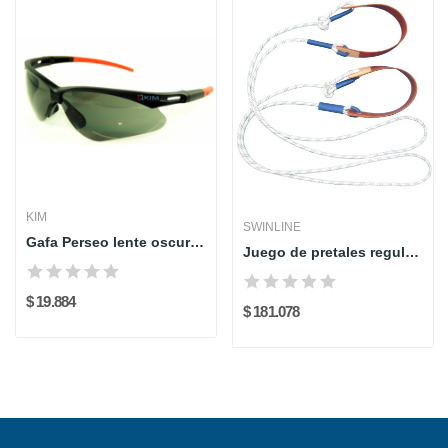
KIM
SWINLINE
Gafa Perseo lente oscuro al 078 KIM
Juego de pretales regulables SL 711R SwinLine
$ 19.884
$ 181.078