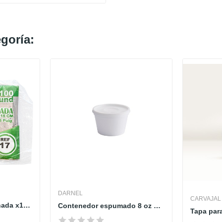
goría:
DARNEL
CARVAJAL
Bolsa aluminio empanada x100 UND
Contenedor espumado 8 oz blanco con tapa rígida...