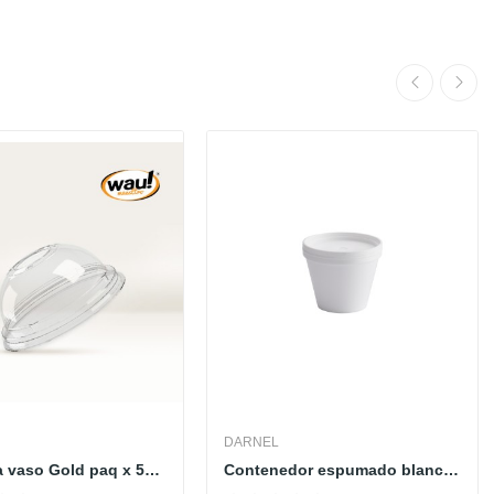
DARNEL
Tapa para vaso Gold paq x 50 und
Contenedor espumado blanco con tapa x 20 und