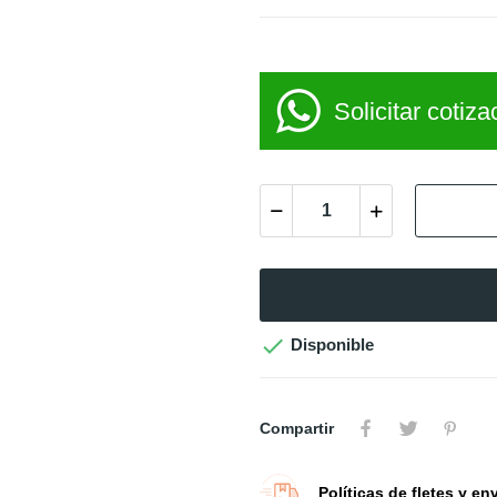
Solicitar cotiza

Disponible
Compartir
Políticas de fletes y en