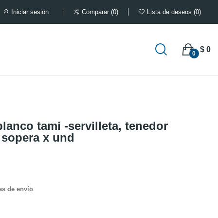
Iniciar sesión
Comparar
0
Lista de deseos
0
$ 0
0
blanco tami -servilleta, tenedor
 sopera x und
as de envío