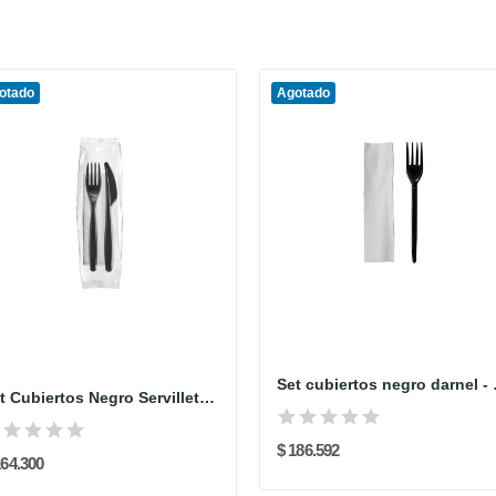
otado
Agotado
Set cubie
Set Cubiertos Negro Servilleta, Cuchara sopera...
$ 186.592
164.300