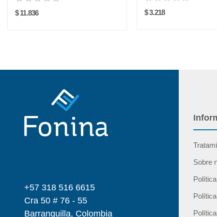
$ 3.218
$ 11.836
Infor
Tratami
Sobre 
Polític
+57 318 516 6615
Polític
Cra 50 # 76 - 55
Barranquilla, Colombia
Polític