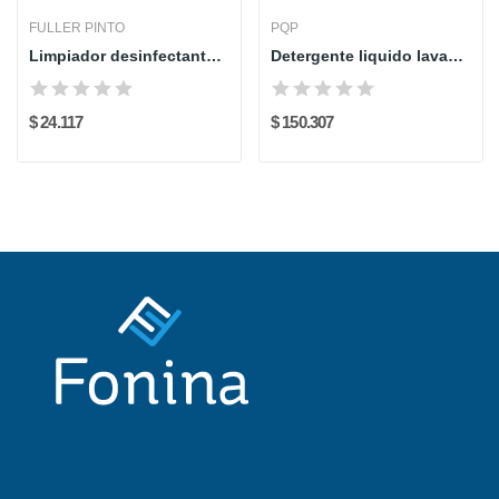
FULLER PINTO
PQP
Limpiador desinfectante Full Fresh
Detergente liquido lavanderia 20l pqp
$ 24.117
$ 150.307